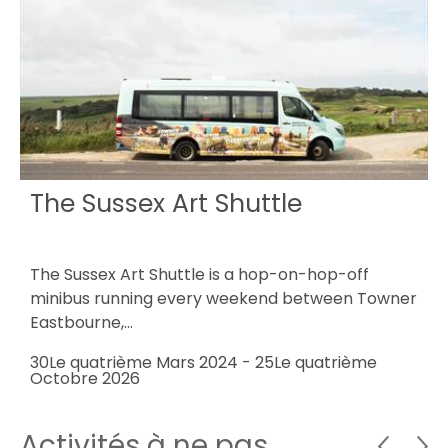
The Sussex Art Shuttle
,
The Sussex Art Shuttle is a hop-on-hop-off
L
h…
minibus running every weekend between Towner
e
Eastbourne,…
2
q
30Le quatrième Mars 2024
-
25Le quatrième
Octobre 2026
Activités à ne pas