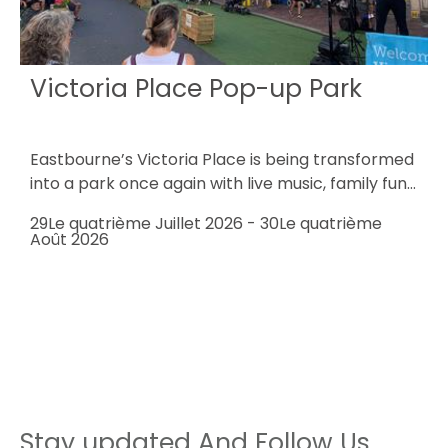
Victoria Place Pop-up Park
Eastbourne’s Victoria Place is being transformed
T
into a park once again with live music, family fun…
C
W
29Le quatrième Juillet 2026
-
30Le quatrième
Août 2026
5
2
Stay updated And Follow Us