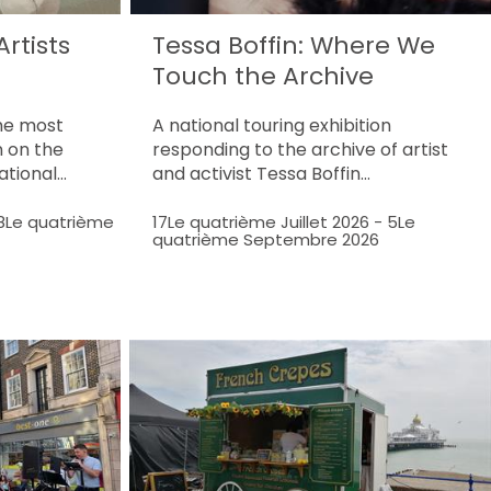
rtists
Tessa Boffin: Where We
Touch the Archive
the most
A national touring exhibition
n on the
responding to the archive of artist
national…
and activist Tessa Boffin…
8Le quatrième
17Le quatrième Juillet 2026
-
5Le
quatrième Septembre 2026