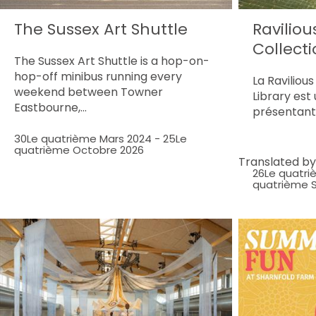
The Sussex Art Shuttle
Raviliou
Collecti
The Sussex Art Shuttle is a hop-on-
hop-off minibus running every
La Raviliou
weekend between Towner
Library est
Eastbourne,…
présentant
30Le quatrième Mars 2024
-
25Le
quatrième Octobre 2026
Translated b
26Le quatr
quatrième 