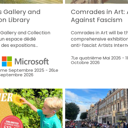
s Gallery and
Comrades in Art: A
on Library
Against Fascism
s Gallery and Collection
Comrades in Art will be 
 un espace dédié
comprehensive exhibitio
 des expositions…
anti-fascist Artists Inter
7Le quatrième Mai 2026
-
1
Octobre 2026
y
ième Septembre 2025
-
26Le
Septembre 2026