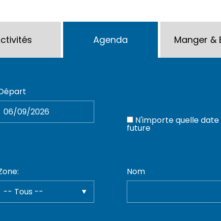
ctivités
Agenda
Manger & 
Départ
N'importe quelle date
future
Zone:
Nom