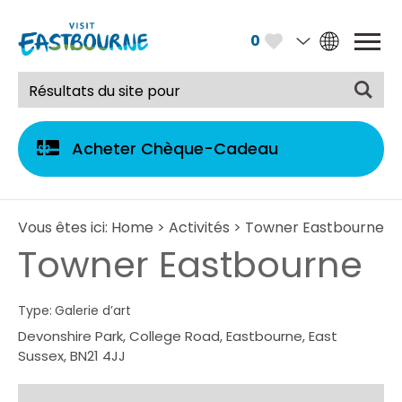
0
Acheter Chèque-Cadeau
Vous êtes ici:
Home
>
Activités
> Towner Eastbourne
Towner Eastbourne
Type:
Galerie d’art
Devonshire Park
,
College Road
,
Eastbourne
,
East
Sussex
,
BN21 4JJ