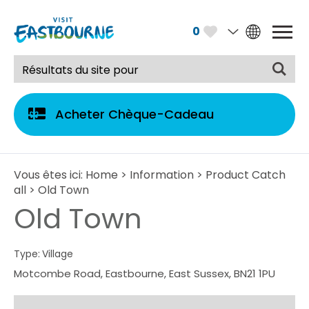
0
Acheter Chèque-Cadeau
Vous êtes ici:
Home
>
Information
>
Product Catch
all
> Old Town
Old Town
Type:
Village
Motcombe Road
,
Eastbourne
,
East Sussex
,
BN21 1PU