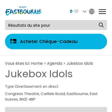
0
Acheter Chèque-Cadeau
Vous êtes ici:
Home
>
Agenda
> Jukebox Idols
Jukebox Idols
Type:
Divertissement en direct
Congress Theatre
,
Carlisle Road
,
Eastbourne
,
East
Sussex
,
BN21 4BP