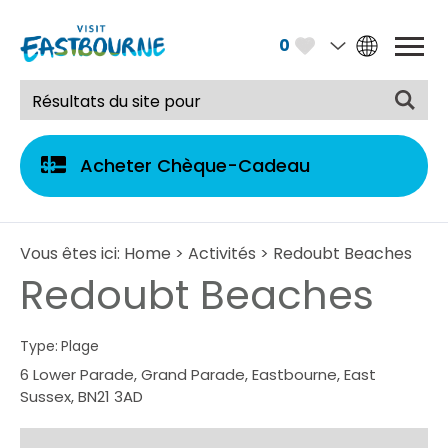
0
Acheter Chèque-Cadeau
Vous êtes ici:
Home
>
Activités
> Redoubt Beaches
Redoubt Beaches
Type:
Plage
6 Lower Parade
,
Grand Parade
,
Eastbourne
,
East
Sussex
,
BN21 3AD