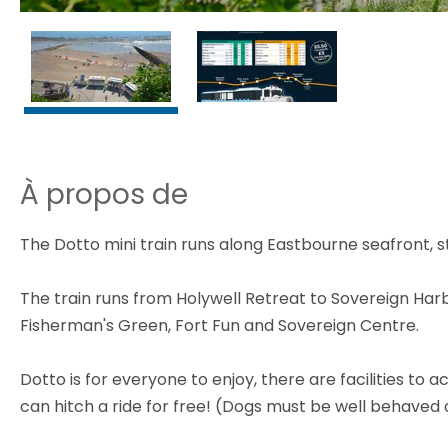
À propos de
The Dotto mini train runs along Eastbourne seafront, st
The train runs from Holywell Retreat to Sovereign Harbo
Fisherman's Green, Fort Fun and Sovereign Centre.
Dotto is for everyone to enjoy, there are facilities t
can hitch a ride for free! (Dogs must be well behaved a