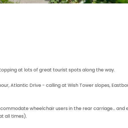
opping at lots of great tourist spots along the way.
ur, Atlantic Drive - calling at Wish Tower slopes, Eastbo
o accommodate wheelchair users in the rear carriage... an
t all times).