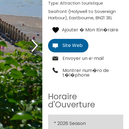
Type:
Attraction touristique
Seafront (Holywell to Sovereign
Harbour)
,
Eastbourne
,
BN21 3EL
Site Web
Envoyer un e-mail
Montrer num�ro de
t�l�phone
Horaire
d'Ouverture
*
2026 Season