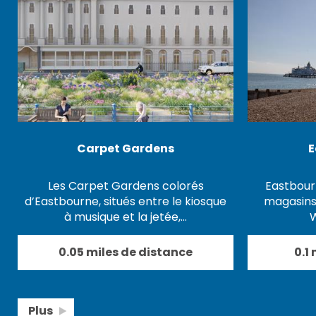
Carpet Gardens
E
Les Carpet Gardens colorés
Eastbourn
d’Eastbourne, situés entre le kiosque
magasins,
à musique et la jetée,…
W
0.05 miles de distance
0.1
Plus