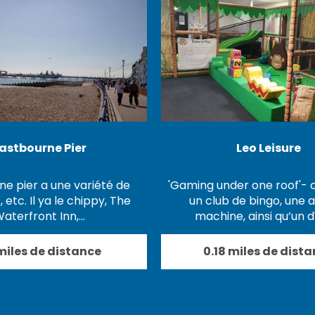
astbourne Pier
Leo Leisure
e pier a une variété de
'Gaming under one roof'-
 etc. Il ya le chippy, The
un club de bingo, une 
aterfront Inn,…
machine, ainsi qu’un 
 miles de distance
0.18 miles de dist