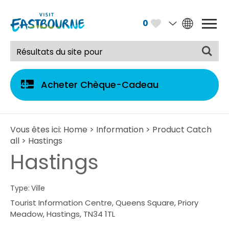
0
Acheter Chèque-Cadeau
Vous êtes ici:
Home
>
Information
>
Product Catch
all
> Hastings
Hastings
Type:
Ville
Tourist Information Centre
,
Queens Square
,
Priory
Meadow
,
Hastings
,
TN34 1TL